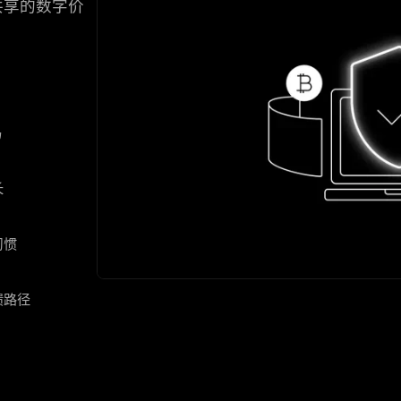
共享的数字价
码
长
习惯
馈路径