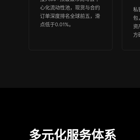
心化流动性池，现货与合约
私
订单深度排名全球前五，滑
包
点低于0.01%。
资
方
多元化服务体系