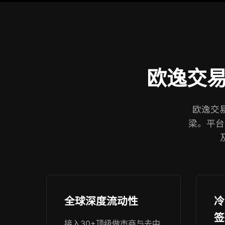
欧逸交
欧逸交易
梁。平台
全球深度流动性
冷
签
接入30+顶级做市商与去中